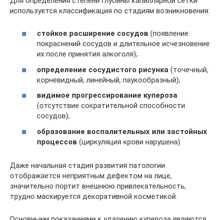
Для определения степени глубины капиллярной сетки
используется классификация по стадиям возникновения:
стойкое расширение сосудов
(появление
покраснений сосудов и длительное исчезновение
их после принятия алкоголя);
определение сосудистого рисунка
(точечный,
корневидный, линейный, паукообразный);
видимое прогрессирование купероза
(отсутствие сократительной способности
сосудов);
образование воспалительных или застойных
процессов
(циркуляция крови нарушена).
Даже начальная стадия развития патологии
отображается неприятным дефектом на лице,
значительно портит внешнюю привлекательность,
трудно маскируется декоративной косметикой.
Основными показаниями к удалению купероза являются