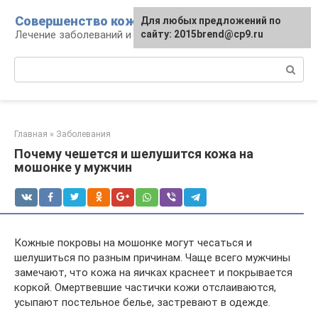
Перейти
Совершенство кожи
Для любых предложений по
к
Лечение заболеваний и уход за кожей
сайту: 2015brend@cp9.ru
контенту
Поиск:
Главная
»
Заболевания
Почему чешется и шелушится кожа на
мошонке у мужчин
Кожные покровы на мошонке могут чесаться и
шелушиться по разным причинам. Чаще всего мужчины
замечают, что кожа на яичках краснеет и покрывается
коркой. Омертвевшие частички кожи отслаиваются,
усыпают постельное белье, застревают в одежде.