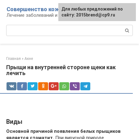
Перейти
Совершенство кожи
Для любых предложений по
к
Лечение заболеваний и уход за кожей
сайту: 2015brend@cp9.ru
контенту
Поиск:
Главная
»
Акне
Прыщи на внутренней стороне щеки как
лечить
Виды
Основной причиной появления белых прыщиков
является стоматит.
При вирусной природе