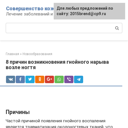
Перейти
Совершенство кожи
Для любых предложений по
к
Лечение заболеваний и уход за кожей
сайту: 2015brend@cp9.ru
контенту
Поиск:
Главная
»
Новообразования
8 причин возникновения гнойного нарыва
возле ногтя
Причины
Частой причиной появления гнойного воспаления
является травматизация околоногтевых тканей, что