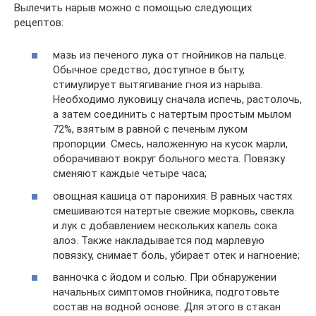
Вылечить нарыв можно с помощью следующих
рецептов:
мазь из печеного лука от гнойников на пальце.
Обычное средство, доступное в быту,
стимулирует вытягивание гноя из нарыва.
Необходимо луковицу сначала испечь, растолочь,
а затем соединить с натертым простым мылом
72%, взятым в равной с печеным луком
пропорции. Смесь, наложенную на кусок марли,
оборачивают вокруг больного места. Повязку
сменяют каждые четыре часа;
овощная кашица от паронихия. В равных частях
смешиваются натертые свежие морковь, свекла
и лук с добавлением нескольких капель сока
алоэ. Также накладывается под марлевую
повязку, снимает боль, убирает отек и нагноение;
ванночка с йодом и солью. При обнаружении
начальных симптомов гнойника, подготовьте
состав на водной основе. Для этого в стакан