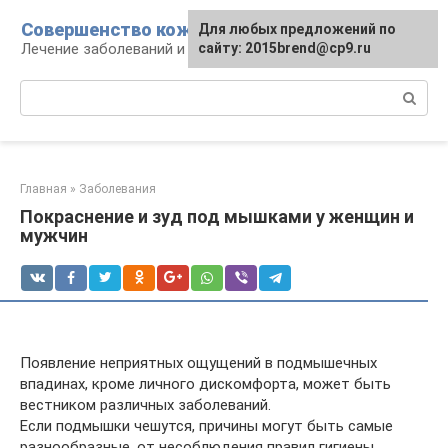
Перейти
Совершенство кожи
Для любых предложений по
к
Лечение заболеваний и уход за кожей
сайту: 2015brend@cp9.ru
контенту
Поиск:
Главная
»
Заболевания
Покраснение и зуд под мышками у женщин и
мужчин
Появление неприятных ощущений в подмышечных
впадинах, кроме личного дискомфорта, может быть
вестником различных заболеваний.
Если подмышки чешутся, причины могут быть самые
разнообразные, от несоблюдения правил гигиены,