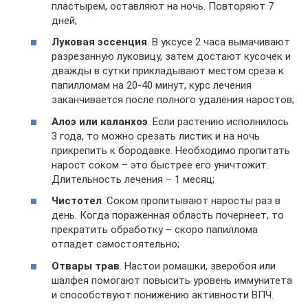
пластырем, оставляют на ночь. Повторяют 7
дней;
Луковая эссенция
. В уксусе 2 часа вымачивают
разрезанную луковицу, затем достают кусочек и
дважды в сутки прикладывают местом среза к
папилломам на 20-40 минут, курс лечения
заканчивается после полного удаления наростов;
Алоэ или каланхоэ
. Если растению исполнилось
3 года, то можно срезать листик и на ночь
прикрепить к бородавке. Необходимо пропитать
нарост соком – это быстрее его уничтожит.
Длительность лечения – 1 месяц;
Чистотел
. Соком пропитывают наросты раз в
день. Когда пораженная область почернеет, то
прекратить обработку – скоро папиллома
отпадет самостоятельно;
Отвары трав
. Настои ромашки, зверобоя или
шалфея помогают повысить уровень иммунитета
и способствуют понижению активности ВПЧ.