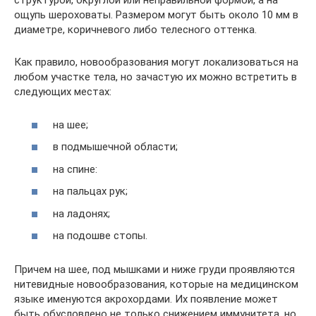
структурой, округлой или неправильной формой, а на
ощупь шероховаты. Размером могут быть около 10 мм в
диаметре, коричневого либо телесного оттенка.
Как правило, новообразования могут локализоваться на
любом участке тела, но зачастую их можно встретить в
следующих местах:
на шее;
в подмышечной области;
на спине:
на пальцах рук;
на ладонях;
на подошве стопы.
Причем на шее, под мышками и ниже груди проявляются
нитевидные новообразования, которые на медицинском
языке именуются акрохордами. Их появление может
быть обусловлено не только снижением иммунитета, но