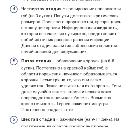
Четвертая стадия
– эрозирование поверхности
губ (на 3 сутки). Папулы достигают критических
размеров. После чего прорываются, превращаясь
в мокнущие эрозии. Инфицированная жидкость,
которая вытекает из пузырьков, представляет
собой источник распространения инфекции.
Данная стадия развития заболевания является
самой опасной для окружающих.
Пятая стадия
– образование корочек (на 6-8
сутки). Постепенно на красной кайме губ, в
области поражения, начинают образовываться
корочки. Несмотря на то, что они легко
удаляются. Лучше не пытаться их оторвать. Если
даже случайно задеть корочки нежная кожа
повреждается и начинает болеть. Возможна
кровоточивость. Герпес заживает изнутри.
Постепенно спадает отек.
Шестая стадия
– заживление (на 9-11 день). На
протяжении двух суток происходит полное