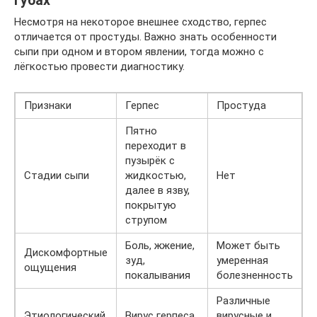
губах
Несмотря на некоторое внешнее сходство, герпес
отличается от простуды. Важно знать особенности
сыпи при одном и втором явлении, тогда можно с
лёгкостью провести диагностику.
Признаки
Герпес
Простуда
Пятно
переходит в
пузырёк с
Стадии сыпи
жидкостью,
Нет
далее в язву,
покрытую
струпом
Боль, жжение,
Может быть
Дискомфортные
зуд,
умеренная
ощущения
покалывания
болезненность
Различные
Этиологический
Вирус герпеса
вирусные и