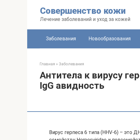
Перейти
Совершенство кожи
к
контенту
Лечение заболеваний и уход за кожей
Заболевания
Новообразования
Главная
»
Заболевания
Антитела к вирусу герп
IgG авидность
Вирус герпеса 6 типа (HHV-6) – это 
семейству Herpesviridae и подсемейств