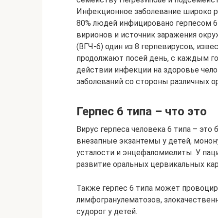
Инфекционное заболевание широко ра
80% людей инфицировано герпесом 6 
вирионов и источник заражения окру
(ВГЧ-6) один из 8 герпевирусов, изв
продолжают посей день, с каждым го
действии инфекции на здоровье чело
заболеваний со стороны различных ор
Герпес 6 типа – что это
Вирус герпеса человека 6 типа – эт
внезапные экзантемы у детей, моно
усталости и энцефаломиелиты. У пац
развитие оральных цервикальных ка
Также герпес 6 типа может провоцир
лимфогранулематозов, злокачествен
судорог у детей.