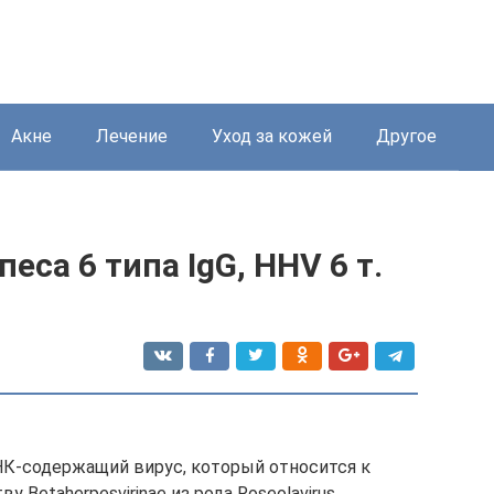
Акне
Лечение
Уход за кожей
Другое
еса 6 типа IgG, HHV 6 т.
ДНК-содержащий вирус, который относится к
у Betaherpesvirinae из рода Roseolavirus.