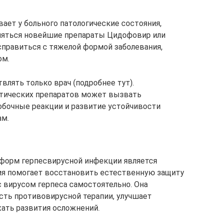
ает у больного патологические состояния,
няться новейшие препараты Цидофовир или
правиться с тяжелой формой заболевания,
ом.
лять только врач (подробнее тут).
тических препаратов может вызвать
обочные реакции и развитие устойчивости
ам.
 форм герпесвирусной инфекции является
я помогает восстановить естественную защиту
с вирусом герпеса самостоятельно. Она
ть противовирусной терапии, улучшает
жать развития осложнений.