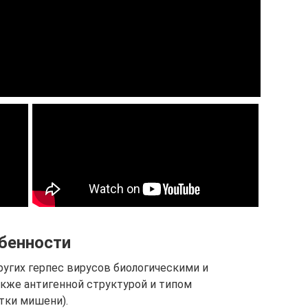
обенности
других герпес вирусов биологическими и
кже антигенной структурой и типом
тки мишени).