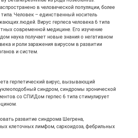
спространено в человеческой популяции, более
типа. Человек – единственный носитель
жающих людей. Вирус герпеса человека 6 типа
естных современной медицине. Его изучение
дом наука получает новые знания о негативном
века и роли заражения вирусом в развитии
ганов и систем.
о бета герпетический вирус, вызывающий
нуклеоподобный синдром, синдромы хронической
иентов со СПИДом герпес 6 типа стимулирует
рцином.
овать развитие синдрома Шегрена,
ных клеточных лимфом, саркоидоза, фебрильных