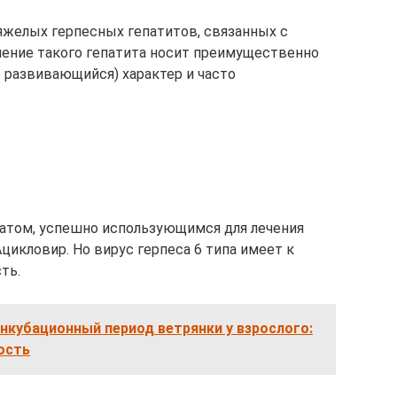
яжелых герпесных гепатитов, связанных с
ечение такого гепатита носит преимущественно
 развивающийся) характер и часто
том, успешно использующимся для лечения
цикловир. Но вирус герпеса 6 типа имеет к
ть.
нкубационный период ветрянки у взрослого:
ость