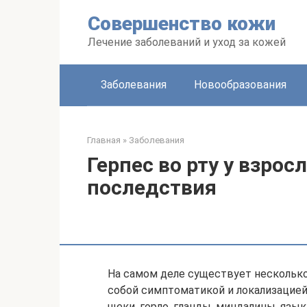
Перейти
Совершенство кожи
к
контенту
Лечение заболеваний и уход за кожей
Заболевания
Новообразования
Главная
»
Заболевания
Герпес во рту у взрос
последствия
На самом деле существует несколько
собой симптоматикой и локализацией.
щеки, горло, гланды, миндалины, яз