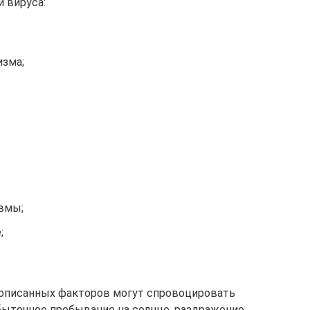
 вируса:
изма;
вмы;
;
еописанных факторов могут спровоцировать
збыточное пребывание на солнце, раздражение