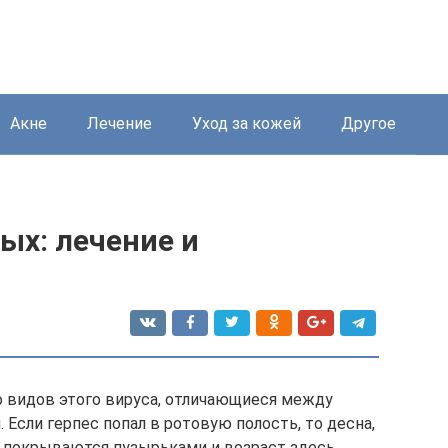
Акне
Лечение
Уход за кожей
Другое
лых: лечение и
 видов этого вируса, отличающиеся между
 Если герпес попал в ротовую полость, то десна,
ык покрываются пузырьками и возраст здесь