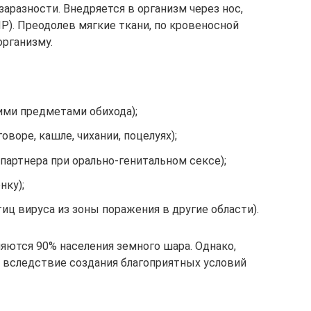
аразности. Внедряется в организм через нос,
Р). Преодолев мягкие ткани, по кровеносной
организму.
ими предметами обихода);
воре, кашле, чихании, поцелуях);
партнера при орально-генитальном сексе);
нку);
иц вируса из зоны поражения в другие области).
яются 90% населения земного шара. Однако,
у вследствие создания благоприятных условий