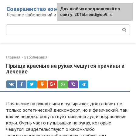
Перейти
Совершенство кожи
Для любых предложений по
к
Лечение заболеваний и уход за кожей
сайту: 2015brend@cp9.ru
контенту
Поиск:
Главная
»
Заболевания
Прыщи красные на руках чешутся причины и
лечение
Появление на руках сыпи и пупырышек доставляет не
только эстетический дискомфорт, но и физический, так
как ей нередко сопутствует сильный зуд и покраснение
кожи. Очень часто пупырышки на руках, которые
чешутся, свидетельствуют о каком-либо
дерматологическом заболевании, требующим