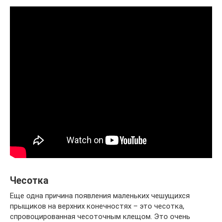
Чесотка
Еще одна причина появления маленьких чешущихся
прыщиков на верхних конечностях – это чесотка,
спровоцированная чесоточным клещом. Это очень