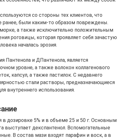
используются со стороны тех клиентов, что
 ранее, были каким-то образом повреждены.
сморке, а также исключительно положительным
ния роговицы, которая проявляет себя зачастую
еловека началась эрозия.
я Пантенола и ДПантенола, является
очном уровне, а также волокон коллагенового
ок, капсул, а также пастилок. С недавнего
улярностью стали растворы, предназначающиеся
для внутреннего использования.
сание
 в дозировке 5% и в объеме 25 и 50 г. Основным
а выступает декспантенол. Вспомогательные
ые. В состав мази входят парафин и воск, а в