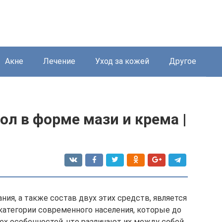
Акне
Лечение
Уход за кожей
Другое
л в форме мази и крема |
ния, а также состав двух этих средств, является
атегории современного населения, которые до
ех особенностей, что различают их между собой.