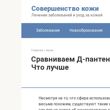
Перейти
Совершенство кожи
к
контенту
Лечение заболеваний и уход за кожей
Заболевания
Новообразования
Главная
»
Акне
Сравниваем Д-пантено
Что лучше
Несмотря на то, что сфера использова
весьма похожим, существуют такие к
сих пор не знают об существование т