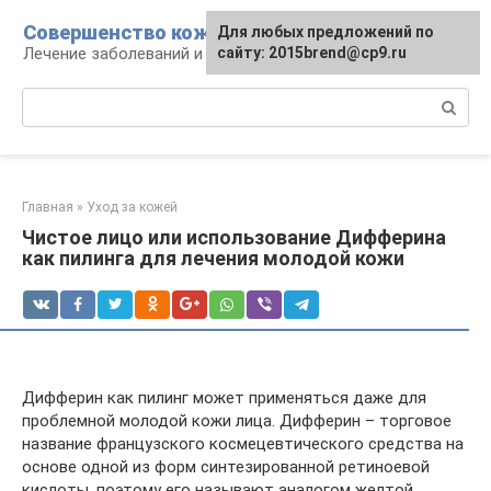
Перейти
Совершенство кожи
Для любых предложений по
к
Лечение заболеваний и уход за кожей
сайту: 2015brend@cp9.ru
контенту
Поиск:
Главная
»
Уход за кожей
Чистое лицо или использование Дифферина
как пилинга для лечения молодой кожи
Дифферин как пилинг может применяться даже для
проблемной молодой кожи лица. Дифферин – торговое
название французского космецевтического средства на
основе одной из форм синтезированной ретиноевой
кислоты, поэтому его называют аналогом желтой