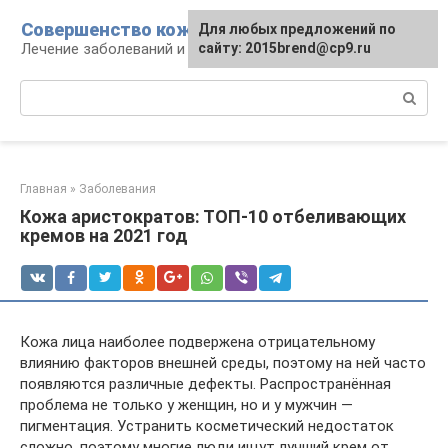
Перейти
Совершенство кожи
Для любых предложений по
к
Лечение заболеваний и уход за кожей
сайту: 2015brend@cp9.ru
контенту
Поиск:
Главная
»
Заболевания
Кожа аристократов: ТОП-10 отбеливающих
кремов на 2021 год
Кожа лица наиболее подвержена отрицательному
влиянию факторов внешней среды, поэтому на ней часто
появляются различные дефекты. Распространённая
проблема не только у женщин, но и у мужчин —
пигментация. Устранить косметический недостаток
сложно, поэтому многие люди ищут лучший крем от