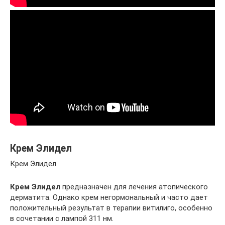
Крем Элидел
Крем Элидел
Крем Элидел
предназначен для лечения атопического
дерматита. Однако крем негормональный и часто дает
положительный результат в терапии витилиго, особенно
в сочетании с лампой 311 нм.