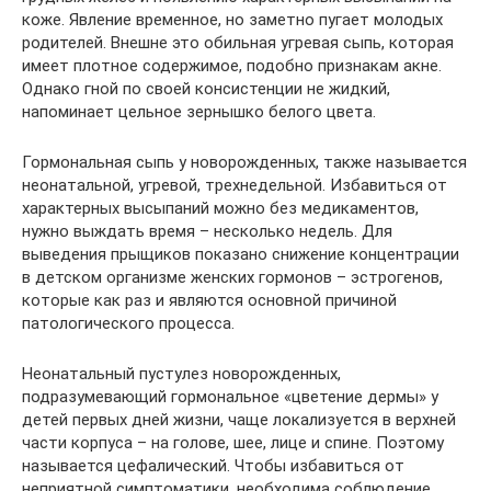
коже. Явление временное, но заметно пугает молодых
родителей. Внешне это обильная угревая сыпь, которая
имеет плотное содержимое, подобно признакам акне.
Однако гной по своей консистенции не жидкий,
напоминает цельное зернышко белого цвета.
Гормональная сыпь у новорожденных, также называется
неонатальной, угревой, трехнедельной. Избавиться от
характерных высыпаний можно без медикаментов,
нужно выждать время – несколько недель. Для
выведения прыщиков показано снижение концентрации
в детском организме женских гормонов – эстрогенов,
которые как раз и являются основной причиной
патологического процесса.
Неонатальный пустулез новорожденных,
подразумевающий гормональное «цветение дермы» у
детей первых дней жизни, чаще локализуется в верхней
части корпуса – на голове, шее, лице и спине. Поэтому
называется цефалический. Чтобы избавиться от
неприятной симптоматики, необходима соблюдение