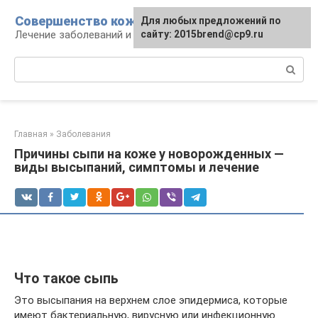
Перейти
Совершенство кожи
Для любых предложений по
к
Лечение заболеваний и уход за кожей
сайту: 2015brend@cp9.ru
контенту
Поиск:
Главная
»
Заболевания
Причины сыпи на коже у новорожденных —
виды высыпаний, симптомы и лечение
Что такое сыпь
Это высыпания на верхнем слое эпидермиса, которые
имеют бактериальную, вирусную или инфекционную