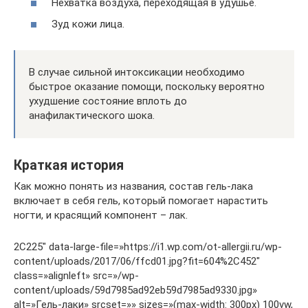
Нехватка воздуха, переходящая в удушье.
Зуд кожи лица.
В случае сильной интоксикации необходимо
быстрое оказание помощи, поскольку вероятно
ухудшение состояние вплоть до
анафилактического шока.
Краткая история
Как можно понять из названия, состав гель-лака
включает в себя гель, который помогает нарастить
ногти, и красящий компонент – лак.
2C225″ data-large-file=»https://i1.wp.com/ot-allergii.ru/wp-
content/uploads/2017/06/ffcd01.jpg?fit=604%2C452″
class=»alignleft» src=»/wp-
content/uploads/59d7985ad92eb59d7985ad9330.jpg»
alt=»Гель-лаки» srcset=»» sizes=»(max-width: 300px) 100vw,