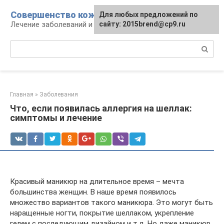
Перейти
Совершенство кожи
Для любых предложений по
к
Лечение заболеваний и уход за кожей
сайту: 2015brend@cp9.ru
контенту
Поиск:
Главная
»
Заболевания
Что, если появилась аллергия на шеллак:
симптомы и лечение
Красивый маникюр на длительное время – мечта
большинства женщин. В наше время появилось
множество вариантов такого маникюра. Это могут быть
наращенные ногти, покрытие шеллаком, укрепление
гелем с последующим дизайном и т.д. Но даже маникюр,