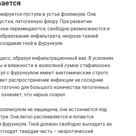
вается
мируется пустула в устье фолликула. Она
стки, патогенную флору. При развитии
окки перемещаются, свободно размножаются и
бразование инфильтрата, некроза тканей.
создавая гной в фурункуле.
есс, образуя инфильтрационный вал. В условиях
 и влажности в волосяной сумке стафилококк
ул с фурункулом имеет анатомические строго
ает распространение инфекции на соседние
статочно для большого количества патогенных
означает, что нарыв созрел.
олликулом не защищена, она истончается под
ри. Она легко расплавляется и лопается.
фурункула. Гной должен свободно выходить из
отходит твердая часть – некротический