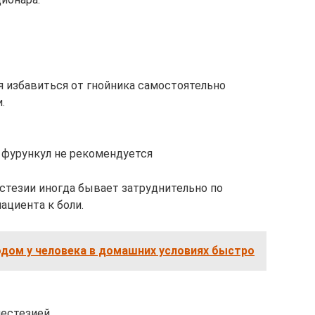
 избавиться от гнойника самостоятельно
.
 фурункул не рекомендуется
естезии иногда бывает затруднительно по
ациента к боли.
одом у человека в домашних условиях быстро
нестезией