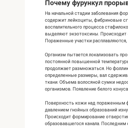
Почему фурункул проры
На начальной стадии заболевания фор
содержит лейкоциты, фибриновые сгу
воспалительного процесса стафилок
выделяют экзотоксины. Происходит о
Пораженные участки расплавляются, 
Организм пытается локализовать проц
постоянной повышенной температуры
продолжает размножаться. Но фоллик
определенные размеры, вал сдержив
ткани. Объема волосяной сумки недо
организмов. Появление белого конуса 
Поверхность кожи над пораженным ф
давлением гнойных образований изнут
Происходит формирование отверстия 
образовавшегося канала. Последним 