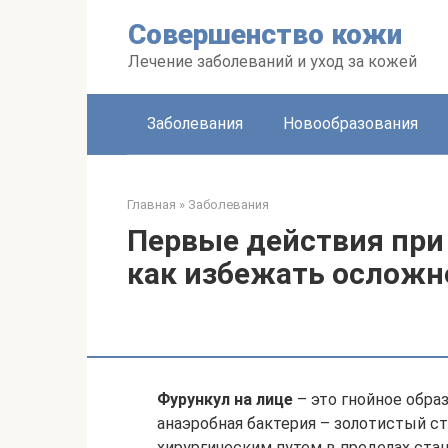
Перейти
Совершенство кожи
к
контенту
Лечение заболеваний и уход за кожей
Заболевания
Новообразования
Главная
»
Заболевания
Первые действия при
как избежать осложн
Фурункул на лице
– это гнойное обра
анаэробная бактерия – золотистый с
хирургическим путем в пределах стац