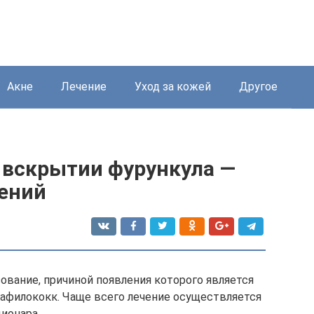
Акне
Лечение
Уход за кожей
Другое
 вскрытии фурункула —
ений
зование, причиной появления которого является
тафилококк. Чаще всего лечение осуществляется
ионара.