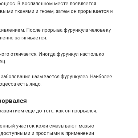
роцесс. В воспаленном месте появляется
выми тканями и гноем, затем он прорывается и
живлением. После прорыва фурункула человеку
епенно затягивается.
ого отличается. Иногда фурункул настолько
ец.
ое заболевание называется фурункулез. Наиболее
цесса есть лицо.
прорвался
развитием еще до того, как он прорвался.
женный участок кожи смазывают мазью
и доступными и простыми в применении