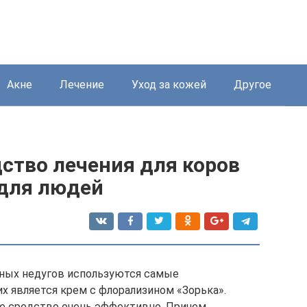
Акне
Лечение
Уход за кожей
Другое
дство лечения для коров
 для людей
жных недугов используются самые
х является крем с флорализином «Зорька».
ое средство очень эффективно. Причем