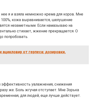
 нее я и взяла немножко крема для коров. Мне
а 100%, кожа выравнивается, шелушение
овятся незаметными. Если намазываю на
нтально стихает, жжение прекращается. О
до попробовать.
и ацикловир от герпеса: дозировки,
я эффективность увлажнения, снижения
разу же. Боль жгучая отступает. Мне Зорька
временная, для людей, еще лучше действует.