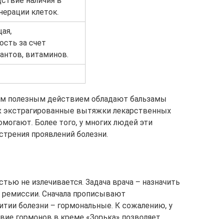
ствие наличия в
нерации клеток.
ая,
сть за счет
антов, витаминов.
ым полезным действием обладают бальзамы
ых экстрагированные вытяжки лекарственных
омогают. Более того, у многих людей эти
трения проявлений болезни.
стью не излечивается. Задача врача – назначить
к ремиссии. Сначала прописывают
итии болезни – гормональные. К сожалению, у
вие гормонов в креме «Зорька» позволяет