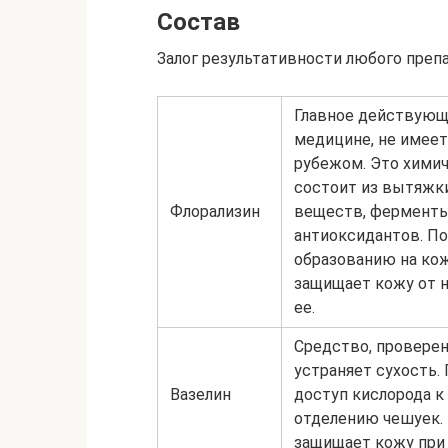
Состав
Залог результативности любого препар
Главное действующ
медицине, не имеет 
рубежом. Это химич
состоит из вытяжки
Флорализин
веществ, ферменты
антиоксидантов. П
образованию на кож
защищает кожу от н
ее.
Средство, проверен
устраняет сухость.
Вазелин
доступ кислорода к
отделению чешуек.
защищает кожу при 