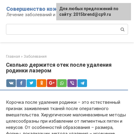
Перейти
Совершенство кожи
Для любых предложений по
к
Лечение заболеваний и уход за кожей
сайту: 2015brend@cp9.ru
контенту
Поиск:
Главная
»
Заболевания
Сколько держится отек после удаления
родинки лазером
Корочка после удаления родинки – это естественный
признак заживления тканей после оперативного
вмешательства. Хирургические малоинвазивные методы
целесообразны при избавлении от пигментных пятен и
невусов. От особенностей образования – размера,
формы, локализации, метода удаления – иссечение,