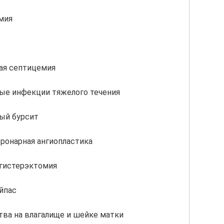
мия
ая септицемия
ые инфекции тяжелого течения
ый бурсит
оронарная ангиопластика
 гистерэктомия
йпас
ва на влагалище и шейке матки