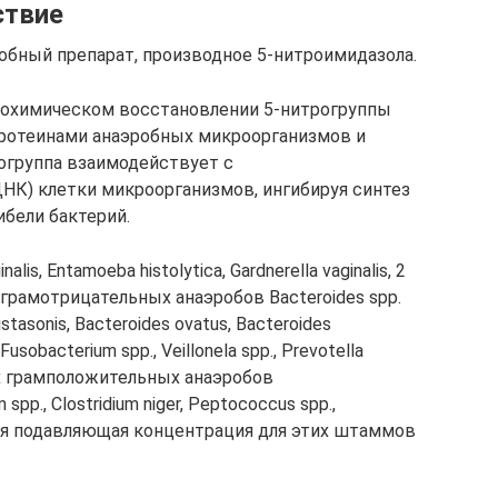
ствие
бный препарат, производное 5-нитроимидазола.
иохимическом восстановлении 5-нитрогруппы
ротеинами анаэробных микроорганизмов и
огруппа взаимодействует с
НК) клетки микроорганизмов, ингибируя синтез
ибели бактерий.
is, Entamoeba histolytica, Gardnerella vaginalis, 2
акже грамотрицательных анаэробов Bacteroides spp.
 distasonis, Bacteroides ovatus, Bacteroides
Fusobacterium spp., Veillonela spp., Рrevotella
торых грамположительных анаэробов
p., Clostridium niger, Peptococcus spp.,
ная подавляющая концентрация для этих штаммов