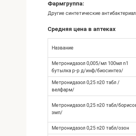
Фармгруппа:
Другие синтетические антибактериа
Средняя цена в аптеках
Название
Метронидазол 0,005/мл 100мл n1
бутылка р-р д/инф/биосинтез/
Метронидазол 0,25 n20 табл /
велфарм/
Метронидазол 0,25 n20 табл/борисо
змп/
Метронидазол 0,25 n20 табл/озон