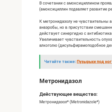
В сочетании с амоксициллином проявл
(амоксициллин подавляет развитие р
К метронидазолу не чувствительны 
анаэробы, но в присутствии смешанн
действует синергидно с антибиотик
Увеличивает чувствительность опух
алкоголю (дисульфирамоподобное де
Читайте также:
Пузырьки под ног
Метронидазол
Действующее вещество:
Метронидазол* (Metronidazole*)