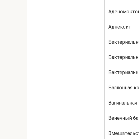
Аденомэкто
Аднексит
Бактериальн
Бактериальн
Бактериальн
Баллонная к
Вагинальная
Венечный ба
Вмешательст