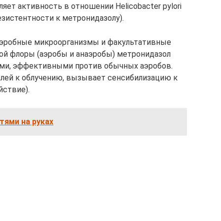
яет активность в отношении Helicobacter pylori
езистентности к метронидазолу).
аэробные микроорганизмы и факультативные
ой флоры (аэробы и анаэробы) метронидазол
ами, эффективными против обычных аэробов.
олей к облучению, вызывает сенсибилизацию к
йствие).
тями на руках