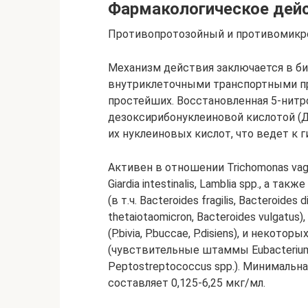
Фармакологическое дей
Противопротозойный и противомикро
Механизм действия заключается в б
внутриклеточными транспортными п
простейших. Восстановленная 5-нитр
дезоксирибонуклеиновой кислотой (Д
их нуклеиновых кислот, что ведет к г
Активен в отношении Trichomonas vaginal
Giardia intestinalis, Lamblia spp., а т
(в т.ч. Bacteroides fragilis, Bacteroides
thetaiotaomicron, Bacteroides vulgatus), 
(P.bivia, P.buccae, P.disiens), и неко
(чувствительные штаммы Eubacterium sp
Peptostreptococcus spp.). Минималь
составляет 0,125-6,25 мкг/мл.