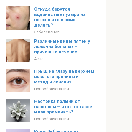
Откуда берутся
водянистые пузыри на
ногах и что с ними
делать?
Заболевания
Различные виды пятен у
лежачих больных –
причины и лечение
Акне
Прыщ на глазу на верхнем
веке: его причины и
методы лечения
Новообразования
Настойка полыни от
папиллом – что это такое
и как применять?
Новообразования
Крем Либридерм от