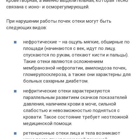
кроветворная, а именно выделительная, которая тесно
связана с ионо- и осморегулирующей.
При нарушении работы почек отеки могут быть
следующих видов:
нефротические – на ощупь мягкие, обширные по
площади (начинаются с век, идут по лицу,
спускаются по рукам, отекают кисти и пальцы).
Такие отеки являются осложнением
мембранозной нефропатии, амилоидоза почек,
гломерулосклероза, а также они характерны для
больных сахарным диабетом.
нефритические отеки характеризуются
параллельным развитием скачков показателей
давления, наличием крови в моче, сильной
слабостью и невозможностью подняться с
кровати. Такое состояние требует неотложной
медицинской помощи.
ретенционные отеки лица и тела возникают