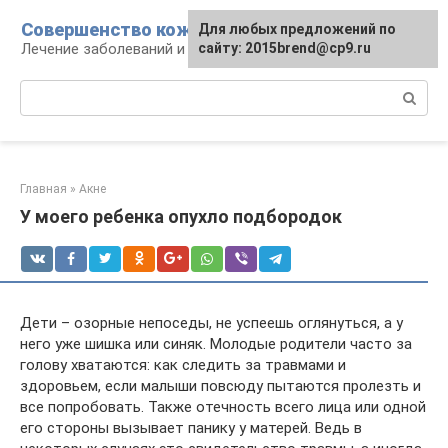
Перейти
Совершенство кожи
Для любых предложений по
к
Лечение заболеваний и уход за кожей
сайту: 2015brend@cp9.ru
контенту
Поиск:
Главная
»
Акне
У моего ребенка опухло подбородок
Дети – озорные непоседы, не успеешь оглянуться, а у
него уже шишка или синяк. Молодые родители часто за
голову хватаются: как следить за травмами и
здоровьем, если малыши повсюду пытаются пролезть и
все попробовать. Также отечность всего лица или одной
его стороны вызывает панику у матерей. Ведь в