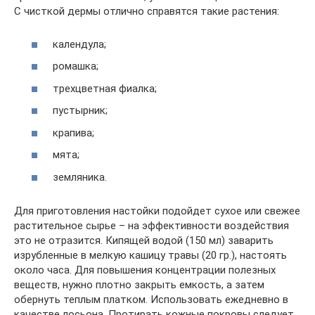
С чисткой дермы отлично справятся такие растения:
календула;
ромашка;
трехцветная фиалка;
пустырник;
крапива;
мята;
земляника.
Для приготовления настойки подойдет сухое или свежее
растительное сырье – на эффективности воздействия
это не отразится. Кипящей водой (150 мл) заварить
изрубленные в мелкую кашицу травы (20 гр.), настоять
около часа. Для повышения концентрации полезных
веществ, нужно плотно закрыть емкость, а затем
обернуть теплым платком. Использовать ежедневно в
качестве лосьона. Протирать кожные покровы следует