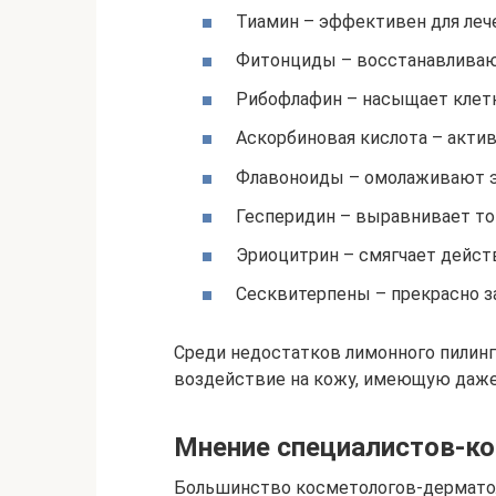
Тиамин – эффективен для леч
Фитонциды – восстанавливаю
Рибофлафин – насыщает клетк
Аскорбиновая кислота – актив
Флавоноиды – омолаживают э
Гесперидин – выравнивает тон
Эриоцитрин – смягчает дейст
Сесквитерпены – прекрасно 
Среди недостатков лимонного пилин
воздействие на кожу, имеющую даже
Мнение специалистов-к
Большинство косметологов-дермато