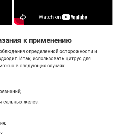
азания к применению
облюдения определенной осторожности и
одходит. Итак, использовать цитрус для
можно в следующих случаях:
рязнений;
 сальных желез;
ия;
х.