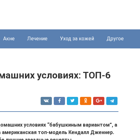
Акне
Лечение
Уход за кожей
Другое
машних условиях: ТОП-6
домашних условиях “бабушкиным вариантом”, а
на американская топ-модель Кендалл Дженнер.
бе лучшие звездные рецепты.