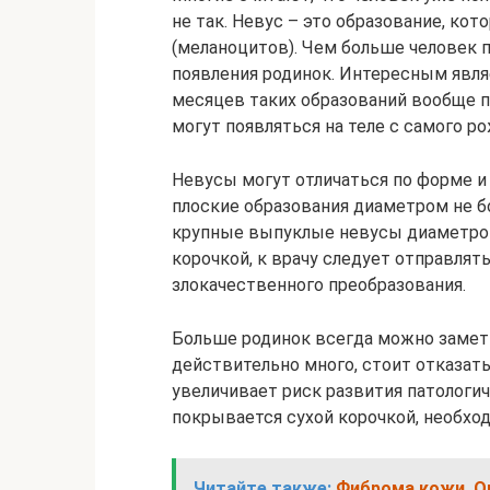
не так. Невус – это образование, ко
(меланоцитов). Чем больше человек 
появления родинок. Интересным являе
месяцев таких образований вообще 
могут появляться на теле с самого р
Невусы могут отличаться по форме и
плоские образования диаметром не б
крупные выпуклые невусы диаметром
корочкой, к врачу следует отправлят
злокачественного преобразования.
Больше родинок всегда можно замети
действительно много, стоит отказать
увеличивает риск развития патологиче
покрывается сухой корочкой, необход
Читайте также:
Фиброма кожи. О