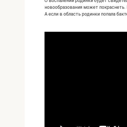
О воспалении родинки будет свидетел
новообразования может покраснеть. В
А если в область родинки попала бак