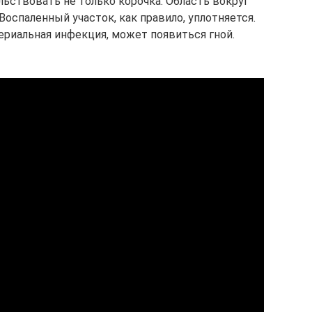
ьствовать не только корочка. Область вокруг
оспаленный участок, как правило, уплотняется.
териальная инфекция, может появиться гной.