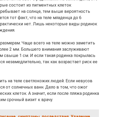
торые состоит из пигментных клеток
пребывает на солнце, тем выше вероятность
тся тот факт, что на теле младенца до 6
практически нет. Лишь некоторые виды родинок
ождения.
 размерам. Чаще всего на теле можно заметить
олее 2 мм. Большего внимания заслуживают
 свыше 1 см. И если такая родинка покрылась
ься незамедлительно, так как возрастает риск ее
ть на теле светлокожих людей. Если невусов
ся от солнечных ванн. Дело в том, что ожог
ских клеток. А значит, если после пляжа родинка
им срочный визит к врачу.
писание, симптомы, последствия. Удаление