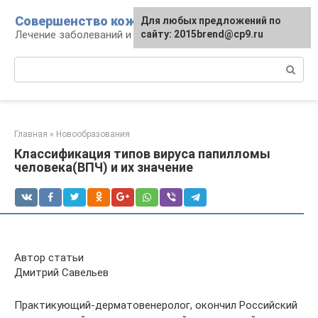
Перейти
Совершенство кожи
Для любых предложений по
к
Лечение заболеваний и уход за кожей
сайту: 2015brend@cp9.ru
контенту
Поиск:
Главная
»
Новообразования
Классификация типов вируса папилломы
человека(ВПЧ) и их значение
Автор статьи
Дмитрий Савельев
Практикующий-дерматовенеролог, окончил Российский