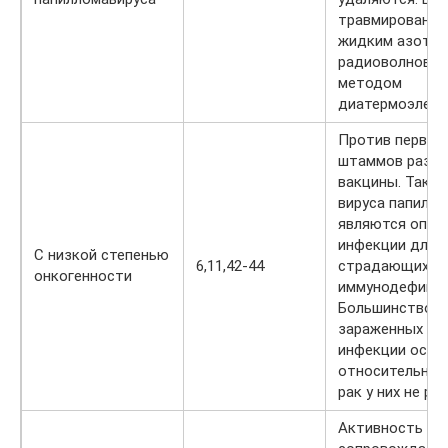
травмирования
жидким азотом
радиоволновой
методом
диатермоэлект
Против первых
штаммов разр
вакцины. Таки
вируса папилл
являются опас
инфекции для п
С низкой степенью
6,11,42-44
страдающих
онкогенности
иммунодефици
Большинство л
зараженных да
инфекции оста
относительно 
рак у них не ра
Активность ш