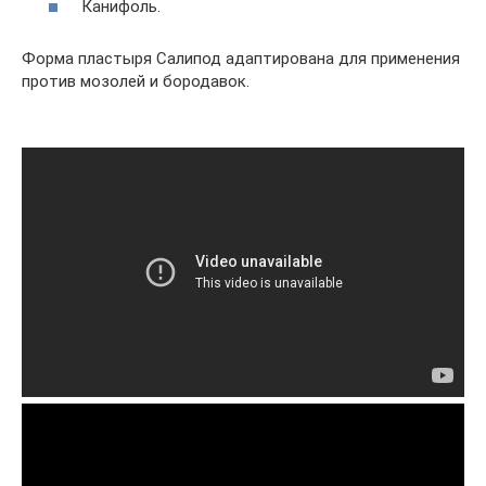
Канифоль.
Форма пластыря Салипод адаптирована для применения
против мозолей и бородавок.