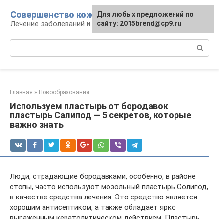
Перейти
Совершенство кожи
Для любых предложений по
к
Лечение заболеваний и уход за кожей
сайту: 2015brend@cp9.ru
контенту
Поиск:
Главная
»
Новообразования
Используем пластырь от бородавок
пластырь Салипод — 5 секретов, которые
важно знать
Люди, страдающие бородавками, особенно, в районе
стопы, часто используют мозольный пластырь Солипод,
в качестве средства лечения. Это средство является
хорошим антисептиком, а также обладает ярко
выраженным кератолитическом действием. Пластырь