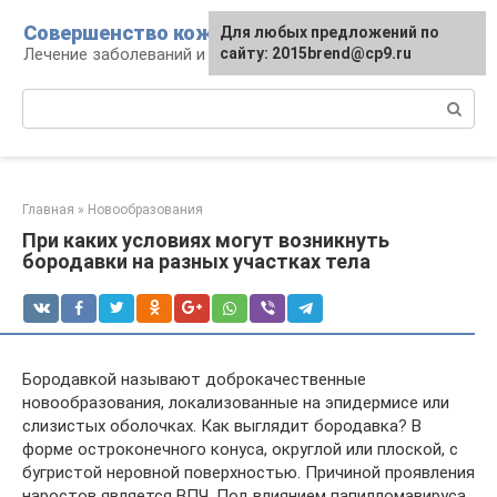
Перейти
Совершенство кожи
Для любых предложений по
к
Лечение заболеваний и уход за кожей
сайту: 2015brend@cp9.ru
контенту
Поиск:
Главная
»
Новообразования
При каких условиях могут возникнуть
бородавки на разных участках тела
Бородавкой называют доброкачественные
новообразования, локализованные на эпидермисе или
слизистых оболочках. Как выглядит бородавка? В
форме остроконечного конуса, округлой или плоской, с
бугристой неровной поверхностью. Причиной проявления
наростов является ВПЧ. Под влиянием папилломавируса,