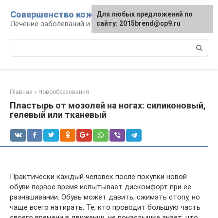
Перейти
Совершенство кожи
Для любых предложений по
к
Лечение заболеваний и уход за кожей
сайту: 2015brend@cp9.ru
контенту
Поиск:
Главная
»
Новообразования
Пластырь от мозолей на ногах: силиконовый,
гелевый или тканевый
Практически каждый человек после покупки новой
обуви первое время испытывает дискомфорт при ее
разнашивании. Обувь может давить, сжимать стопу, но
чаще всего натирать. Те, кто проводит большую часть
своего времени в движении, не понаслышке знает, что