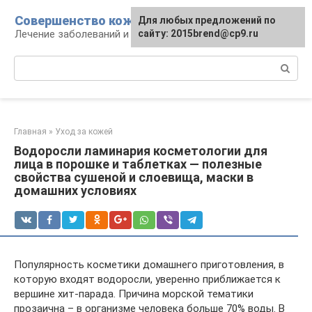
Перейти
Совершенство кожи
Для любых предложений по
к
Лечение заболеваний и уход за кожей
сайту: 2015brend@cp9.ru
контенту
Поиск:
Главная
»
Уход за кожей
Водоросли ламинария косметологии для
лица в порошке и таблетках — полезные
свойства сушеной и слоевища, маски в
домашних условиях
Популярность косметики домашнего приготовления, в
которую входят водоросли, уверенно приближается к
вершине хит-парада. Причина морской тематики
прозаична – в организме человека больше 70% воды. В