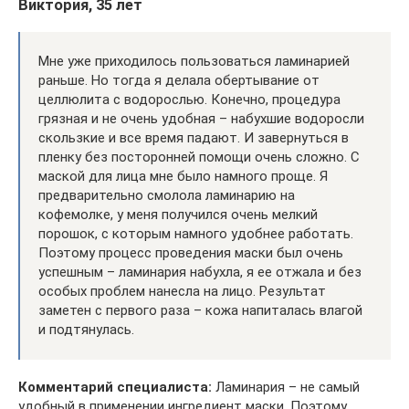
Виктория, 35 лет
Мне уже приходилось пользоваться ламинарией
раньше. Но тогда я делала обертывание от
целлюлита с водорослью. Конечно, процедура
грязная и не очень удобная – набухшие водоросли
скользкие и все время падают. И завернуться в
пленку без посторонней помощи очень сложно. С
маской для лица мне было намного проще. Я
предварительно смолола ламинарию на
кофемолке, у меня получился очень мелкий
порошок, с которым намного удобнее работать.
Поэтому процесс проведения маски был очень
успешным – ламинария набухла, я ее отжала и без
особых проблем нанесла на лицо. Результат
заметен с первого раза – кожа напиталась влагой
и подтянулась.
Комментарий специалиста:
Ламинария – не самый
удобный в применении ингредиент маски. Поэтому