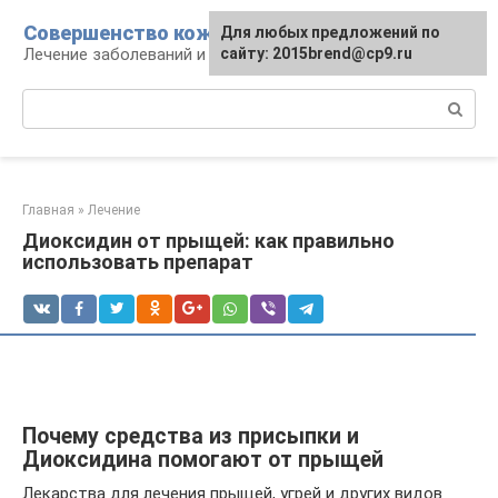
Перейти
Совершенство кожи
Для любых предложений по
к
Лечение заболеваний и уход за кожей
сайту: 2015brend@cp9.ru
контенту
Поиск:
Главная
»
Лечение
Диоксидин от прыщей: как правильно
использовать препарат
Почему средства из присыпки и
Диоксидина помогают от прыщей
Лекарства для лечения прыщей, угрей и других видов