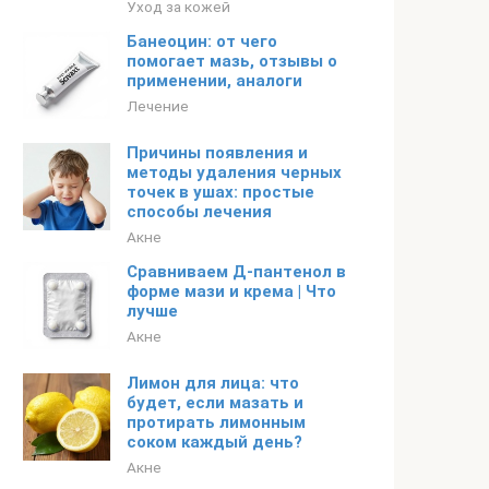
Уход за кожей
Банеоцин: от чего
помогает мазь, отзывы о
применении, аналоги
Лечение
Причины появления и
методы удаления черных
точек в ушах: простые
способы лечения
Акне
Сравниваем Д-пантенол в
форме мази и крема | Что
лучше
Акне
Лимон для лица: что
будет, если мазать и
протирать лимонным
соком каждый день?
Акне