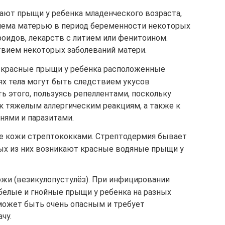
ают прыщи у ребенка младенческого возраста,
иема матерью в период беременности некоторых
оидов, лекарств с литием или фенитоином.
вием некоторых заболеваний матери.
 красные прыщи у ребёнка расположенные
ях тела могут быть следствием укусов
ь этого, пользуясь репеллентами, поскольку
к тяжелым аллергическим реакциям, а также к
ями и паразитами.
е кожи стрептококками. Стрептодермия бывает
ых из них возникают красные водяные прыщи у
жи (везикулопустулёз). При инфицировании
белые и гнойные прыщи у ребенка на разных
 может быть очень опасным и требует
чу.