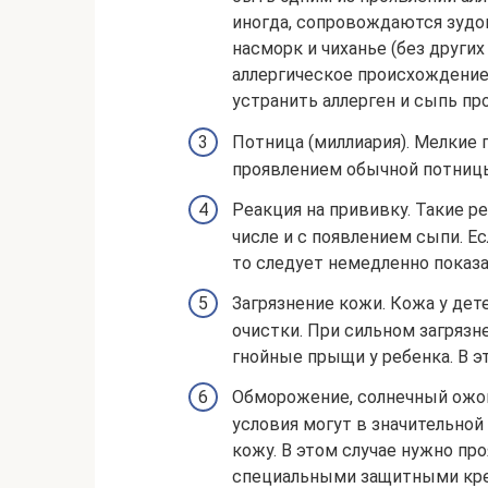
иногда, сопровождаются зудо
насморк и чиханье (без других
аллергическое происхождени
устранить аллерген и сыпь пр
Потница (миллиария). Мелкие 
проявлением обычной потниц
Реакция на прививку. Такие р
числе и с появлением сыпи. Е
то следует немедленно показат
Загрязнение кожи. Кожа у дет
очистки. При сильном загрязн
гнойные прыщи у ребенка. В э
Обморожение, солнечный ожог
условия могут в значительной
кожу. В этом случае нужно п
специальными защитными кр