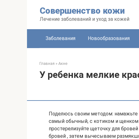
Перейти
Совершенство кожи
к
контенту
Лечение заболеваний и уход за кожей
Заболевания
Новообразования
Главная
»
Акне
У ребенка мелкие кр
Поделюсь своим методом: намажьте 
самый обычный, с котиком и щенком ,
простерелизуйте щеточку для бровей 
бровей , затем вычесываем размякши