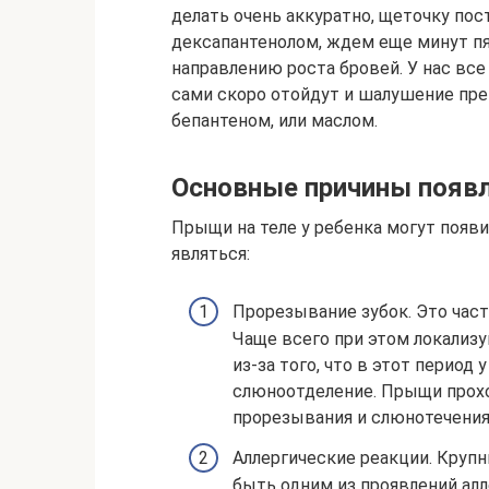
делать очень аккуратно, щеточку по
дексапантенолом, ждем еще минут п
направлению роста бровей. У нас все
сами скоро отойдут и шалушение пре
бепантеном, или маслом.
Основные причины появл
Прыщи на теле у ребенка могут появ
являться:
Прорезывание зубок. Это част
Чаще всего при этом локализу
из-за того, что в этот перио
слюноотделение. Прыщи прохо
прорезывания и слюнотечения
Аллергические реакции. Круп
быть одним из проявлений алл