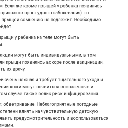
м. Если же кроме прыщей у ребенка появились
 признаков простудного заболевания), то
е прыщей сомнению не подлежит. Необходимо
ойдет.
прыщи у ребенка на теле могут быть
ы.
еакции могут быть индивидуальными, в том
сли прыщи появились вскоре после вакцинации,
ь их врачу.
ей очень нежная и требует тщательного ухода и
ении кожи могут появиться воспаленные и
том случае также велик риск инфицирования.
, обветривание. Неблагоприятные погодные
 степени влиять на чувствительную детскую
роявить предусмотрительность и воспользоваться
емами.