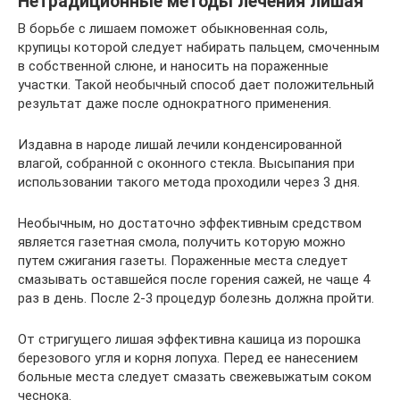
Нетрадиционные методы лечения лишая
В борьбе с лишаем поможет обыкновенная соль,
крупицы которой следует набирать пальцем, смоченным
в собственной слюне, и наносить на пораженные
участки. Такой необычный способ дает положительный
результат даже после однократного применения.
Издавна в народе лишай лечили конденсированной
влагой, собранной с оконного стекла. Высыпания при
использовании такого метода проходили через 3 дня.
Необычным, но достаточно эффективным средством
является газетная смола, получить которую можно
путем сжигания газеты. Пораженные места следует
смазывать оставшейся после горения сажей, не чаще 4
раз в день. После 2-3 процедур болезнь должна пройти.
От стригущего лишая эффективна кашица из порошка
березового угля и корня лопуха. Перед ее нанесением
больные места следует смазать свежевыжатым соком
чеснока.