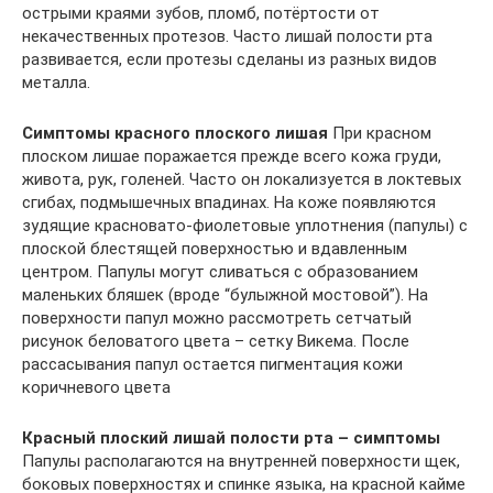
острыми краями зубов, пломб, потёртости от
некачественных протезов. Часто лишай полости рта
развивается, если протезы сделаны из разных видов
металла.
Симптомы красного плоского лишая
При красном
плоском лишае поражается прежде всего кожа груди,
живота, рук, голеней. Часто он локализуется в локтевых
сгибах, подмышечных впадинах. На коже появляются
зудящие красновато-фиолетовые уплотнения (папулы) с
плоской блестящей поверхностью и вдавленным
центром. Папулы могут сливаться с образованием
маленьких бляшек (вроде “булыжной мостовой”). На
поверхности папул можно рассмотреть сетчатый
рисунок беловатого цвета – сетку Викема. После
рассасывания папул остается пигментация кожи
коричневого цвета
Красный плоский лишай полости рта – симптомы
Папулы располагаются на внутренней поверхности щек,
боковых поверхностях и спинке языка, на красной кайме