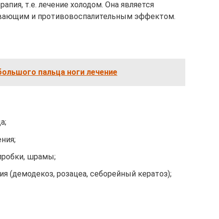
пия, т.е. лечение холодом. Она является
вающим и противовоспалительным эффектом.
большого пальца ноги лечение
а;
ния;
 пробки, шрамы;
я (демодекоз, розацеа, себорейный кератоз);