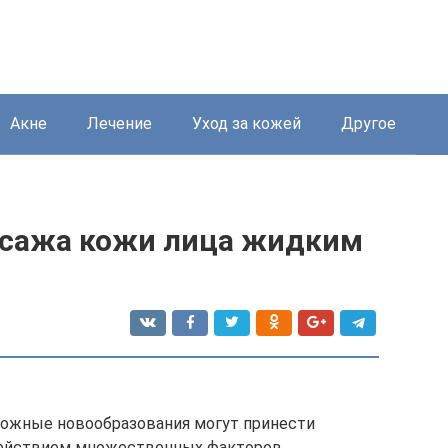
Акне
Лечение
Уход за кожей
Другое
ссажа кожи лица жидким
кожные новообразования могут принести
действием множественных факторов