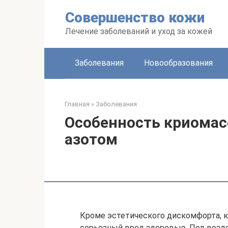
Перейти
Совершенство кожи
к
контенту
Лечение заболеваний и уход за кожей
Заболевания
Новообразования
Главная
»
Заболевания
Особенность криома
азотом
Кроме эстетического дискомфорта, 
серьезный вред здоровью. Под воз