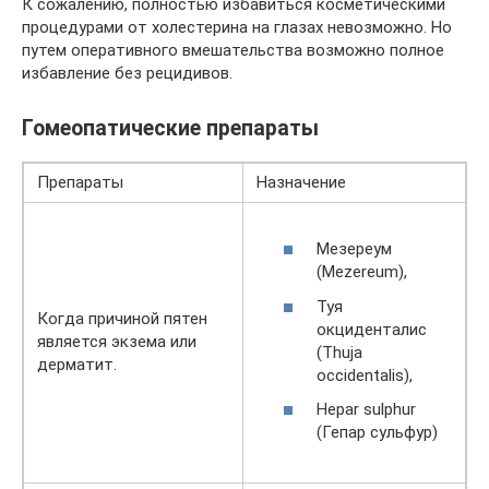
К сожалению, полностью избавиться косметическими
процедурами от холестерина на глазах невозможно. Но
путем оперативного вмешательства возможно полное
избавление без рецидивов.
Гомеопатические препараты
Препараты
Назначение
Мезереум
(Mezereum),
Туя
Когда причиной пятен
окциденталис
является экзема или
(Thuja
дерматит.
occidentalis),
Hepar sulphur
(Гепар сульфур)