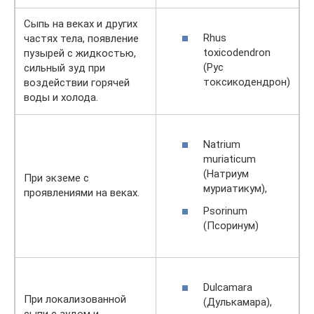
Сыпь на веках и других
Rhus
частях тела, появление
toxicodendron
пузырей с жидкостью,
(Рус
сильный зуд при
токсикодендрон)
воздействии горячей
воды и холода.
Natrium
muriaticum
(Натриум
При экземе с
муриатикум),
проявлениями на веках.
Psorinum
(Псоринум)
Dulcamara
При локализованной
(Дулькамара),
сыпи с зудом и