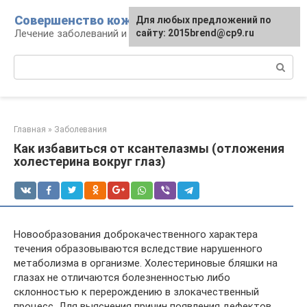
Перейти
Совершенство кожи
Для любых предложений по
к
Лечение заболеваний и уход за кожей
сайту: 2015brend@cp9.ru
контенту
Поиск:
Главная
»
Заболевания
Как избавиться от ксантелазмы (отложения
холестерина вокруг глаз)
Новообразования доброкачественного характера
течения образовываются вследствие нарушенного
метаболизма в организме. Холестериновые бляшки на
глазах не отличаются болезненностью либо
склонностью к перерождению в злокачественный
процесс. Для выяснения причин появления дефектов