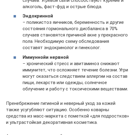
случаев. Угревой сыпи способствуют курение и
алкоголь, фаст-фуд и острые блюда.
Эндокринной
– поликистоз яичников, беременность и другие
состояния гормонального дисбаланса в 70%
случаев становятся причиной акне у прекрасного
пола. Необходимую схему обследования
составят эндокринолог и гинеколог.
Иммунной
и нервной
– хронический стресс и авитаминоз снижают
иммунитет, что осложняет течение болезни. Угри
могут оказаться следствием аллергии на состав
пищи, лекарств или одежды, солнечное
облучение и работу с токсическими веществами.
Пренебрежение гигиеной и неверный уход за кожей
также усугубляют ситуацию. Особенно коварны
средства из масс-маркета с пометкой «для подростков»
и ультрастойкая декоративная косметика.