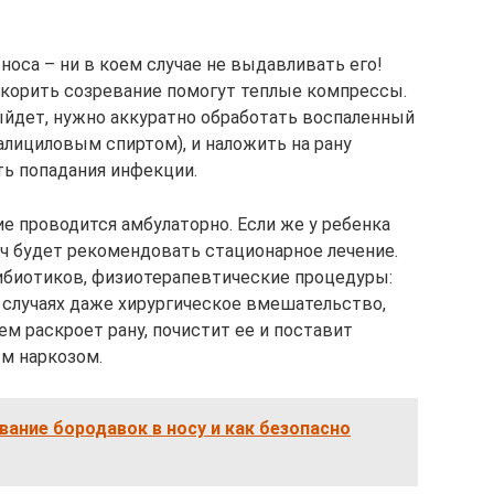
носа – ни в коем случае не выдавливать его!
скорить созревание помогут теплые компрессы.
выйдет, нужно аккуратно обработать воспаленный
алициловым спиртом), и наложить на рану
ть попадания инфекции.
е проводится амбулаторно. Если же у ребенка
рач будет рекомендовать стационарное лечение.
ибиотиков, физиотерапевтические процедуры:
х случаях даже хирургическое вмешательство,
м раскроет рану, почистит ее и поставит
ым наркозом.
вание бородавок в носу и как безопасно