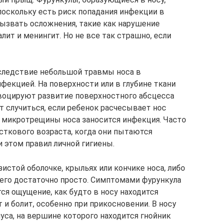
поскольку есть риск попадания инфекции в
вызвать осложнения, такие как нарушение
лит и менингит. Но не все так страшно, если
 следствие небольшой травмы носа в
фекцией. На поверхности или в глубине ткани
воцируют развитие поверхностного абсцесса
т случиться, если ребенок расчесывает нос
в микротрещины носа заносится инфекция. Часто
сткового возраста, когда они пытаются
 этом правил личной гигиены.
истой оболочке, крыльях или кончике носа, либо
 его достаточно просто. Симптомами фурункула
тся ощущение, как будто в носу находится
т и болит, особенно при прикосновении. В носу
уса, на вершине которого находится гнойник