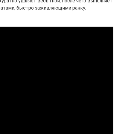
куратно удаляет весь гной, после чего выполняет
ратами, быстро заживляющими ранку.