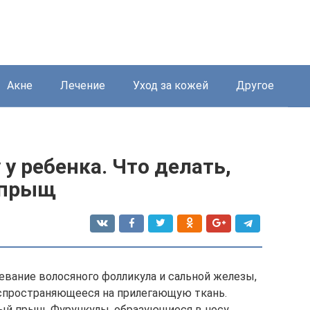
Акне
Лечение
Уход за кожей
Другое
у ребенка. Что делать,
л прыщ
евание волосяного фолликула и сальной железы,
спространяющееся на прилегающую ткань.
ый прыщ. Фурункулы, образующиеся в носу,