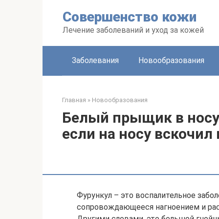
Перейти
Совершенство кожи
к
контенту
Лечение заболеваний и уход за кожей
Заболевания
Новообразования
Главная
»
Новообразования
Белый прыщик в носу 
если на носу вскочи
Фурункул – это воспалительное забол
сопровождающееся нагноением и ра
Другими словами, это большой гнойн