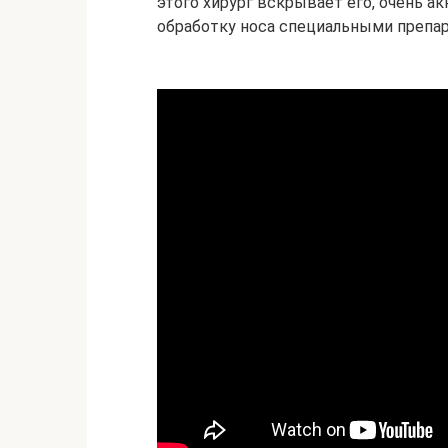
этого хирург вскрывает его, очень ак
обработку носа специальными препа