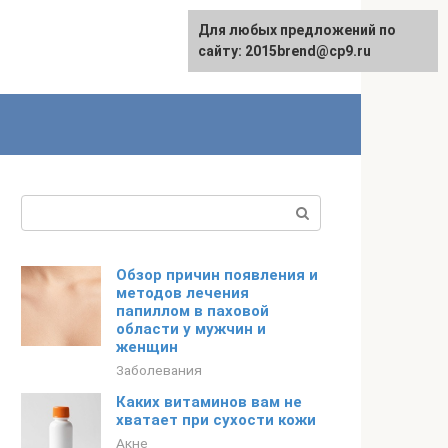
Для любых предложений по
сайту: 2015brend@cp9.ru
Поиск:
Обзор причин появления и
методов лечения
папиллом в паховой
области у мужчин и
женщин
Заболевания
Каких витаминов вам не
хватает при сухости кожи
Акне