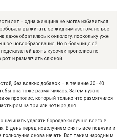
ести лет – одна женщина не могла избавиться
 пробовала выжигать ее жидким азотом, но всё
на даже обратилась к онкологу, поскольку уже
енное новообразование. Но в больнице её
 подсказал ей взять кусочек прополиса по
в рот и размягчить слюной.
истой, без всяких добавок – в течение 30–40
тобы она тоже размягчилась. Затем нужно
авке прополис, который только что размягчился
ластырем на три или четыре дня.
то начинать удалять бородавки лучше всего в
я. В день перед новолунием снять все повязки и
 в полнолуние снова начать. Вот таким народным