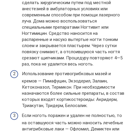
сделать хирургическим путем под местной
анестезией в амбулаторных условиях или
современным способом при помощи лазерного
луча. Дома можно воспользоваться
специальными препаратами Ногтивит или
Ногтимицин. Средство наносится на
распаренные и насухо вытертые ногти тонким
слоем и закрывается пластырем. Через сутки
повязку снимают, а отслоившуюся часть ногтя
срезают щипчиками. Процедуру повторяют 4—5
раз, пока не удалится весь ноготь.
Использование противогрибковых мазей и
кремов — Пимафуцин, Экзодерил, Залаин,
Кетоконазол, Термикон. При необходимости
назначаются более сильные препараты, в состав
которых входят кортикостероиды: Акридерм,
Триакутан, Тридерм, Белосалик.
Если ноготь поражен и удален не полностью, то
на оставшуюся часть можно наносить лечебные
антигрибковые лаки — Офломил, Демиктен или