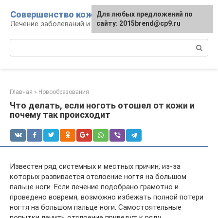
Перейти
Совершенство кожи
Для любых предложений по
к
Лечение заболеваний и уход за кожей
сайту: 2015brend@cp9.ru
контенту
Поиск:
Главная
»
Новообразования
Что делать, если ноготь отошел от кожи и
почему так происходит
Известен ряд системных и местных причин, из-за
которых развивается отслоение ногтя на большом
пальце ноги. Если лечение подобрано грамотно и
проведено вовремя, возможно избежать полной потери
ногтя на большом пальце ноги. Самостоятельные
попытки лечить отслоение приведут к ряду