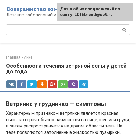
Перейти
Совершенство кожи
Для любых предложений по
к
Лечение заболеваний и уход за кожей
сайту: 2015brend@cp9.ru
контенту
Поиск:
Главная
»
Акне
Особенности течения ветряной оспы у детей
до года
Ветрянка у грудничка — симптомы
Характерным признаком ветрянки является красная
сыпь, которая обычно начинается на лице, шее или груди,
а затем распространяется на другие области тела. На
теле появляются заполненные жидкостью пузырьки,