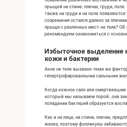
прыщей на спине, плечах, груди, попе.
также на груди и на попе появляются
созревания остался далеко за плечами
прыщи с различных мест на теле? Об
рекомендуем ознакомиться с основно
Избыточное выделение к
кожи и бактерии
Акне на теле вызвано теми же фактора
гипертрофированными сальными желе
Когда кожное сало или омертвевшие 
который мы называем порой , она зак
попадании бактерий образуется восп
Как и на лице, на спине, плечах, пре
желез, поэтому фолликулы забивают