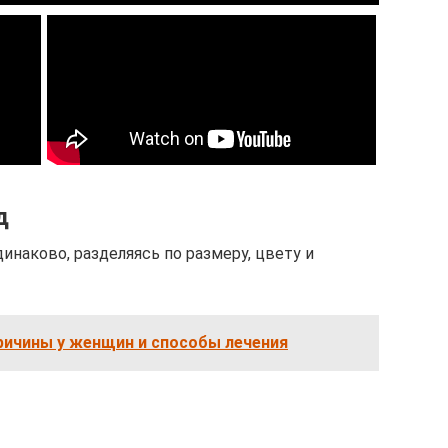
д
инаково, разделяясь по размеру, цвету и
ричины у женщин и способы лечения