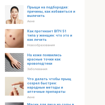
Прыщи на подбородке:
причины, как избавиться и
вылечить
Акне
Как протекает ВПЧ 51
типа у женщин: что это и
как лечить
Новообразования
На коже появились
красные точки как
кровоподтеки
Заболевания
Что делать чтобы прыщ
созрел быстрее:
народные методы и
аптечные препараты
Акне
Маски для лица из соды в