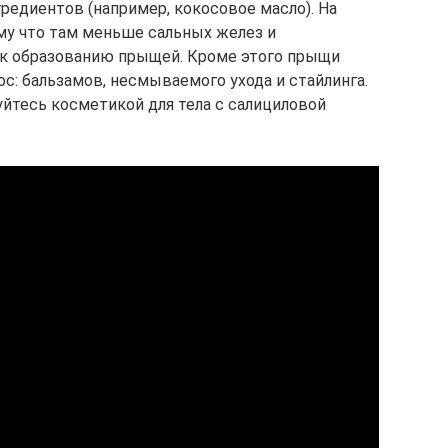
едиентов (например, кокосовое масло). На
ому что там меньше сальных желез и
к образованию прыщей. Кроме этого прыщи
ос: бальзамов, несмываемого ухода и стайлинга.
уйтесь косметикой для тела с салициловой