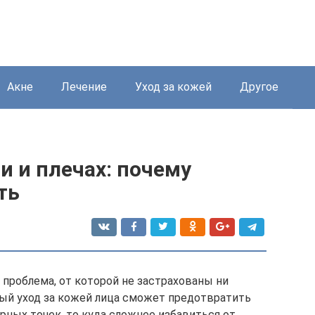
Акне
Лечение
Уход за кожей
Другое
и и плечах: почему
ть
проблема, от которой не застрахованы ни
ый уход за кожей лица сможет предотвратить
рных точек, то куда сложнее избавиться от