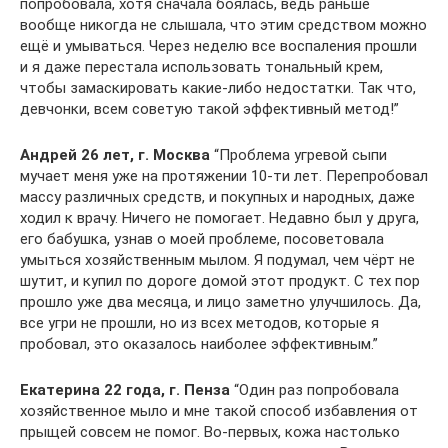
попробовала, хотя сначала боялась, ведь раньше
вообще никогда не слышала, что этим средством можно
ещё и умываться. Через неделю все воспаления прошли
и я даже перестала использовать тональный крем,
чтобы замаскировать какие-либо недостатки. Так что,
девчонки, всем советую такой эффективный метод!”
Андрей 26 лет, г. Москва
“Проблема угревой сыпи
мучает меня уже на протяжении 10-ти лет. Перепробовал
массу различных средств, и покупных и народных, даже
ходил к врачу. Ничего не помогает. Недавно был у друга,
его бабушка, узнав о моей проблеме, посоветовала
умыться хозяйственным мылом. Я подумал, чем чёрт не
шутит, и купил по дороге домой этот продукт. С тех пор
прошло уже два месяца, и лицо заметно улучшилось. Да,
все угри не прошли, но из всех методов, которые я
пробовал, это оказалось наиболее эффективным.”
Екатерина 22 года, г. Пенза
“Один раз попробовала
хозяйственное мыло и мне такой способ избавления от
прыщей совсем не помог. Во-первых, кожа настолько