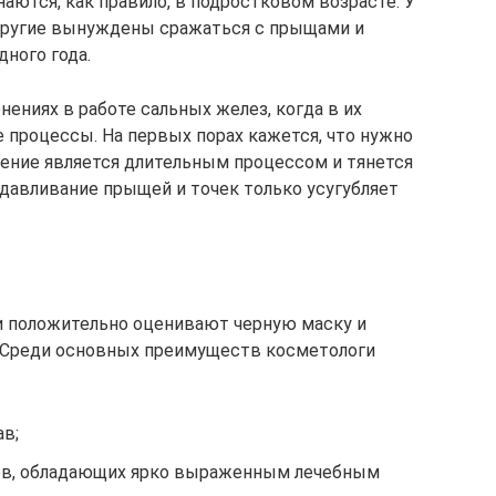
аются, как правило, в подростковом возрасте. У
а другие вынуждены сражаться с прыщами и
ного года.
ениях в работе сальных желез, когда в их
 процессы. На первых порах кажется, что нужно
ление является длительным процессом и тянется
ыдавливание прыщей и точек только усугубляет
и положительно оценивают черную маску и
. Среди основных преимуществ косметологи
в;
ов, обладающих ярко выраженным лечебным