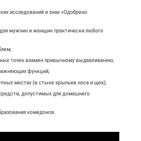
ких исследований и знак «Одобрено
для мужчин и женщин практически любого
блем;
рных точек взамен привычному выдавливанию;
лажняющих функций;
пных местах (в стыке крыльев носа и щек);
средств, допустимых для домашнего
бразования комедонов.