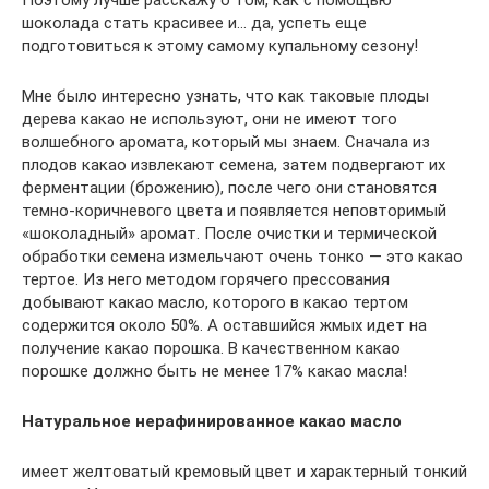
Поэтому лучше расскажу о том, как с помощью
шоколада стать красивее и… да, успеть еще
подготовиться к этому самому купальному сезону!
Мне было интересно узнать, что как таковые плоды
дерева какао не используют, они не имеют того
волшебного аромата, который мы знаем. Сначала из
плодов какао извлекают семена, затем подвергают их
ферментации (брожению), после чего они становятся
темно-коричневого цвета и появляется неповторимый
«шоколадный» аромат. После очистки и термической
обработки семена измельчают очень тонко — это какао
тертое. Из него методом горячего прессования
добывают какао масло, которого в какао тертом
содержится около 50%. А оставшийся жмых идет на
получение какао порошка. В качественном какао
порошке должно быть не менее 17% какао масла!
Натуральное нерафинированное какао масло
имеет желтоватый кремовый цвет и характерный тонкий