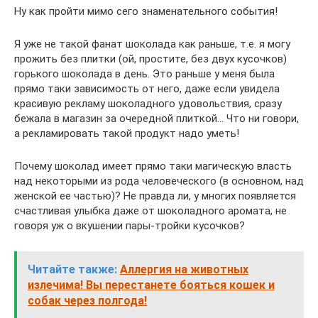
Ну как пройти мимо сего знаменательного события!
Я уже не такой фанат шоколада как раньше, т.е. я могу
прожить без плитки (ой, простите, без двух кусочков)
горького шоколада в день. Это раньше у меня была
прямо таки зависимость от него, даже если увидела
красивую рекламу шоколадного удовольствия, сразу
бежала в магазин за очередной плиткой… Что ни говори,
а рекламировать такой продукт надо уметь!
Почему шоколад имеет прямо таки магическую власть
над некоторыми из рода человеческого (в основном, над
женской ее частью)? Не правда ли, у многих появляется
счастливая улыбка даже от шоколадного аромата, не
говоря уж о вкушении пары-тройки кусочков?
Читайте также:
Аллергия на животных
излечима! Вы перестанете бояться кошек и
собак через полгода!