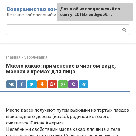
Перейти
Совершенство кожи
Для любых предложений по
к
Лечение заболеваний и уход за кожей
сайту: 2015brend@cp9.ru
контенту
Поиск:
Главная
»
Заболевания
Масло какао: применение в чистом виде,
масках и кремах для лица
Масло какао получают путем выжимки из тертых плодов
шоколадного дерева (какао), родиной которого
считается Южная Америка.
Целебными свойствами масла какао для лица и тела
пользовались еще ацтеки. Сейчас его используют в