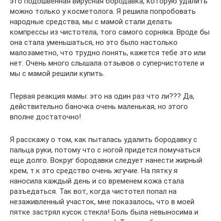
это подошвенная вирусная бородавка, которую удалить
можно только у косметолога. Я решила попробовать
народные средства, мы с мамой стали делать
компрессы из чистотела, того самого сорняка. Вроде бы
она стала уменьшаться, но это было настолько
малозаметно, что трудно понять, кажется тебе это или
нет. Очень много слышала отзывов о суперчистотеле и
мы с мамой решили купить.
Первая реакция мамы: это на один раз что ли??? Да,
действительно баночка очень маленькая, но этого
вполне достаточно!
Я расскажу о том, как пыталась удалить бородавку с
пальца руки, потому что с ногой придется помучаться
еще долго. Вокруг бородавки следует нанести жирный
крем, т.к это средство очень жгучие. На пятку я
наносила каждый день и со временем кожа стала
разъедаться. Так вот, когда чистотел попал на
незаживленный участок, мне показалось, что в моей
пятке застрял кусок стекла! Боль была невыносима и